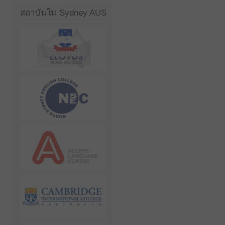
สถาบันใน Sydney AUS