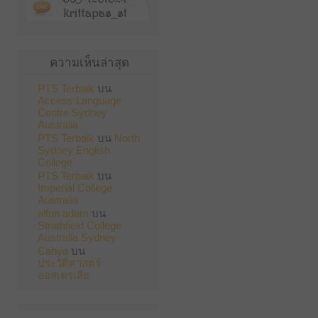
ความเห็นล่าสุด
PTS Terbaik
บน
Access Language
Centre Sydney
Australia
PTS Terbaik
บน
North
Sydney English
College
PTS Terbaik
บน
Imperial College
Australia
alfun adam
บน
Strathfield College
Australia Sydney
Cahya
บน
ประวัติศาสตร์
ออสเตรเลีย