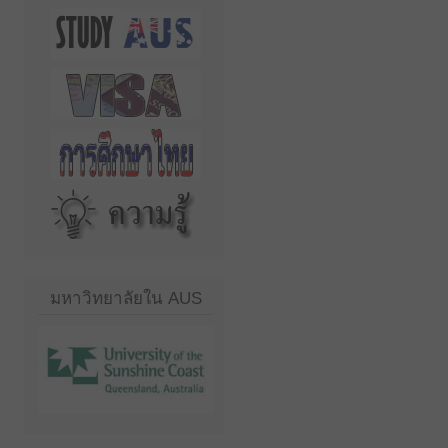
มหาวิทยาลัยใน AUS