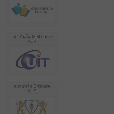
สถาบันใน Melbourne
AUS
สถาบันใน Brisbane
AUS