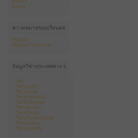
อเมริกา
อังกฤษ
ความหมายของเรียนต่อ
เรียนต่อ
เรียนต่อต่างประเทศ
ข้อมูลวีซ่าประเทศต่าง ๆ
วีซ่า
วีซ่าอเมริกา
วีซ่าอังกฤษ
วีซ่าออสเตรเลีย
วีซ่านิวซีแลนด์
วีซ่าแคนาดา
วีซ่าฝรั่งเศส
วีซ่าสวิสเซอร์แลนด์
วีซ่าเยอรมัน
วีซ่าออสเตรีย