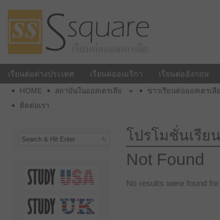
เรียนต่อต่างประเทศ
เรียนต่ออเมริกา
เรียนต่ออังกฤษ
HOME
สถาบันในออสเตรเลีย
ข่าวเรียนต่อออสเตรเลี
ติดต่อเรา
โปรโมชั่นเรีย
Not Found
No results were found for