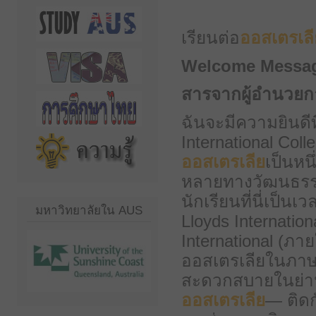
เรียนต่อ
ออสเตรเลี
Welcome Message
สารจากผู้อำนวยก
ฉันจะมีความยินดีท
International Coll
ออสเตรเลีย
เป็นหน
หลายทางวัฒนธรรม
นักเรียนที่นี่เป็น
มหาวิทยาลัยใน AUS
Lloyds Internation
International (ภ
ออสเตรเลียในภาษา
สะดวกสบายในย่านศ
ออสเตรเลีย
— ติดก