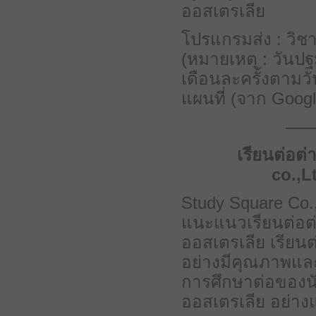
ออสเตรเลีย
โปรแกรมส่ง : วิช
(หมายเหตุ : วันปฐ
เดือนละครั้งตามวันท
แผนที่ (จาก Goog
—
เรียนต่อต
co.,L
Study Square Co.,
แนะแนวเรียนต่อต่
ออสเตรเลีย เรียน
อย่างมีคุณภาพแล
การศึกษาต่อของนั
ออสเตรเลีย อย่างแ