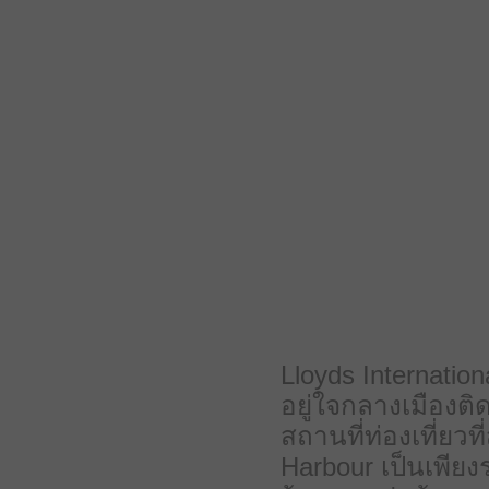
Lloyds Internationa
อยู่ใจกลางเมืองต
สถานที่ท่องเที่ยวท
Harbour เป็นเพีย