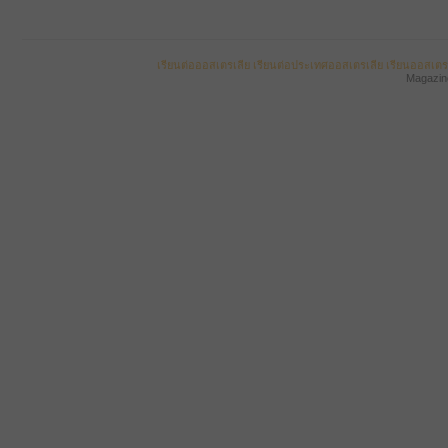
เรียนต่อออสเตรเลีย
เรียนต่อประเทศออสเตรเลีย
เรียนออสเตร
Magazin