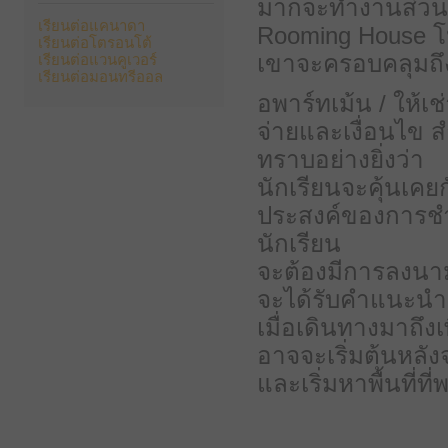
มากจะทำงานส่วนต
เรียนต่อแคนาดา
Rooming House โ
เรียนต่อโตรอนโต้
เขาจะครอบคลุมถึงท
เรียนต่อแวนคูเวอร์
เรียนต่อมอนทรีออล
อพาร์ทเม้น / ให้
จ่ายและเงื่อนไข
ทราบอย่างยิ่งว่า
นักเรียนจะคุ้นเคยก
ประสงค์ของการชำ
นักเรียน
จะต้องมีการลงนาม
จะได้รับคำแนะนำเ
เมื่อเดินทางมาถึง
อาจจะเริ่มต้นหลัง
และเริ่มหาพื้นที่ที