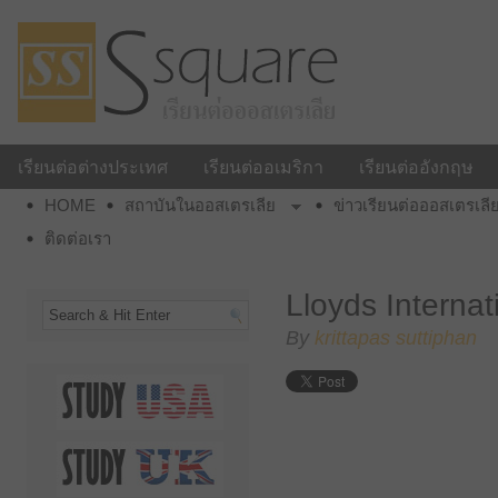
เรียนต่อต่างประเทศ
เรียนต่ออเมริกา
เรียนต่ออังกฤษ
HOME
สถาบันในออสเตรเลีย
ข่าวเรียนต่อออสเตรเลี
ติดต่อเรา
Lloyds Internat
By
krittapas suttiphan