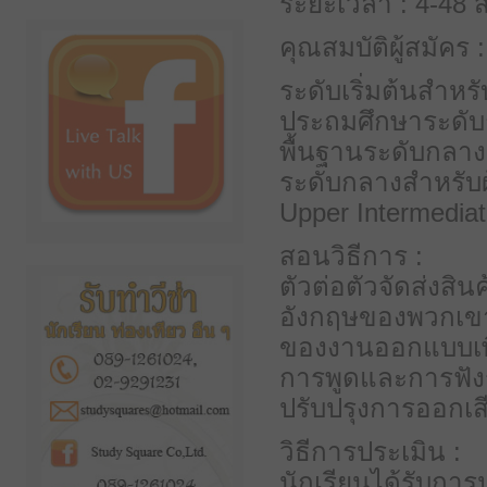
ระยะเวลา : 4-48 สั
คุณสมบัติผู้สมัคร :
ระดับเริ่มต้นสำห
ประถมศึกษาระดับ
พื้นฐานระดับกลา
ระดับกลางสำหรับผ
Upper Intermediate
สอนวิธีการ :
ตัวต่อตัวจัดส่งส
อังกฤษของพวกเขา
ของงานออกแบบเพ
การพูดและการฟัง
ปรับปรุงการออกเ
วิธีการประเมิน :
นักเรียนได้รับการ