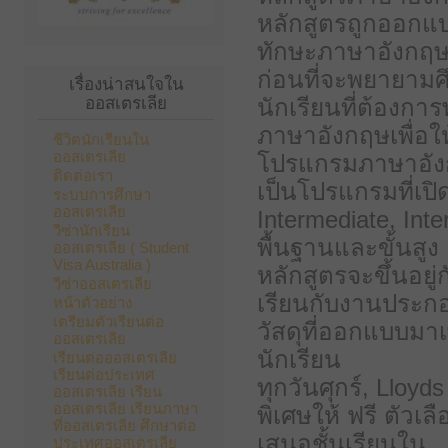
หลักสูตรถูกออกแบ
ทักษะภาษาอังกฤ
ก่อนที่จะพยายามศ
เรื่องน่าสนใจใน
ออสเตรเลีย
นักเรียนที่ต้องกา
ภาษาอังกฤษเพื่อ
ชีวิตนักเรียนใน
ออสเตรเลีย
โปรแกรมภาษาอั
ติดต่อเรา
เป็นโปรแกรมที่เป
ระบบการศึกษา
ออสเตรเลีย
Intermediate, Int
วีซ่านักเรียน
พื้นฐานและขั้นสูง
ออสเตรเลีย ( Student
Visa Australia )
หลักสูตรจะขึ้นอย
วีซ่าออสเตรเลีย
เรียนกับงานประ
หน้าตัวอย่าง
เตรียมตัวเรียนต่อ
วัสดุที่ออกแบบม
ออสเตรเลีย
นักเรียน
เรียนต่อออสเตรเลีย
เรียนต่อประเทศ
ทุกวันศุกร์, Lloyds
ออสเตรเลีย เรียน
ออสเตรเลีย เรียนภาษา
พิเศษให้ ฟรี ตัวเล
ที่ออสเตรเลีย ศึกษาต่อ
เสนอชั้นเรียนใน
ประเทศออสเตรเลีย