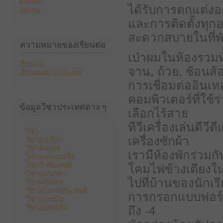
อเมริกา
ได้รับการตกแต่ง
อังกฤษ
และการติดตั้งทุกอ
สะดวกสบายในที่พัก
ความหมายของเรียนต่อ
เป่าผมในห้องรวมทั้
เรียนต่อ
จาน, ถ้วย, ช้อนส้
เรียนต่อต่างประเทศ
การเชื่อมต่ออินเทอ
คอมพิวเตอร์ที่ใช้
ข้อมูลวีซ่าประเทศต่าง ๆ
เลือกไร้สาย
ทีวีเครื่องเล่นดีวี
วีซ่า
เครื่องซักผ้า
วีซ่าอเมริกา
วีซ่าอังกฤษ
เรามีห้องพักร่วมกั
วีซ่าออสเตรเลีย
วีซ่านิวซีแลนด์
โคมไฟข้างเตียงใน
วีซ่าแคนาดา
ไปที่บ้านของนักเร
วีซ่าฝรั่งเศส
วีซ่าสวิสเซอร์แลนด์
การกรอกแบบฟอร์มที
วีซ่าเยอรมัน
วีซ่าออสเตรีย
ถึง -4