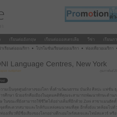
า
เรียนต่ออังกฤษ
เรียนต่อออสเตรเลีย
วีซ่า
เรียนภ
ซ่าเรียนต่ออเมริกา
โปรโมชั่นเรียนต่ออเมริกา
ท่องเที่ยวอเมริกา
NI Language Centres, New York
ttapas suttiphan
กุมภาพันธ์ 2
วามเป็นจุดศูนย์กลางของโลก ทั้งด้านวัฒนธรรม บันเทิง ศิลปะ แฟชั่น ธุ
ารศึกษา นิวยอร์กคือเมืองในอุดมคติที่คุณจะสามารถพัฒนาทักษะด้าน
ษ ในขณะที่ยังสามารถใช้ชีวิตได้อย่างเต็มที่อีกด้วย Zoni สาขาแมนฮัตตั้น
นจุดที่สะดวกสบายและใกล้กับแหล่งคมนาคมที่สุด อีกทั้งยังแวดล้อมไปด้
ท่องเที่ยวที่มีชื่อเสียงของโลกอย่างตึกเอมไพร์สเตจและไทม์สแควร์ หรื