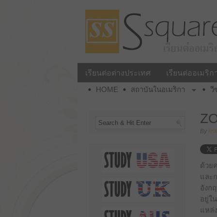
เรียนต่อต่างประเทศ
เรียนต่ออเมริก
HOME
สถาบันในอเมริกา
วี
ZO
By
kri
ด้วยค
และก
อังกฤ
อยู่ใ
แหล่ง