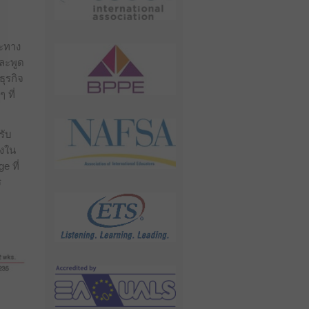
ษะทาง
และพูด
ุรกิจ
 ที่
รับ
ิงใน
e ที่
ร