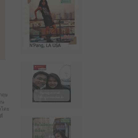
งกฤษ
ยน
นาโดย
ี่