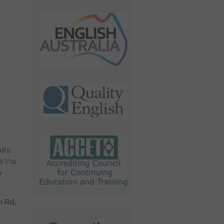
นต่อ
ะความ
ษ
n Rd,