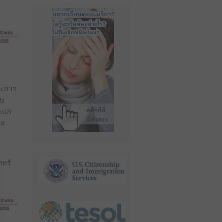
ละการ
ฤษ
ละแก
่อ
ททร์