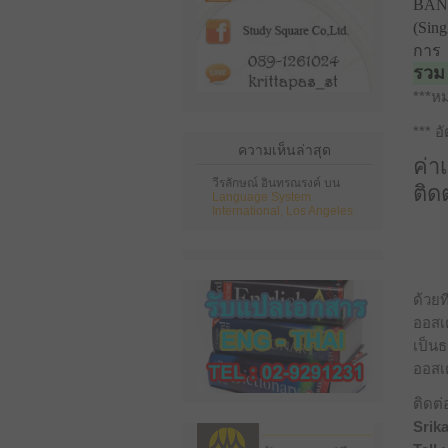
BAN
(Sin
การ
รวม
***หม
*** 
ความเห็นล่าสุด
ค่า
วีรลักษณ์ อินทรณรงค์
บน
ติด
Language System
International, Los Angeles
ด้วยท
ออสเ
เป็น
ออสเต
ติดต
Srik