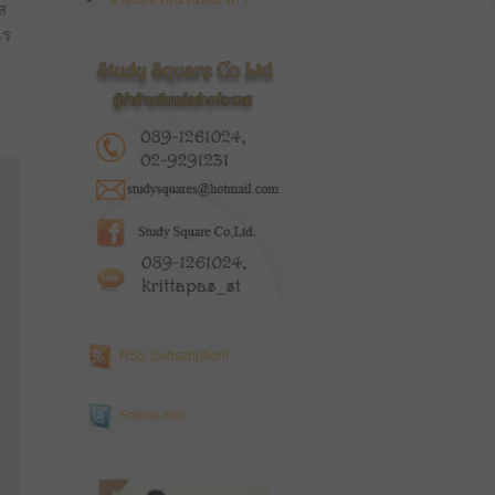
ส
ไร
RSS Subscription!
Follow me!