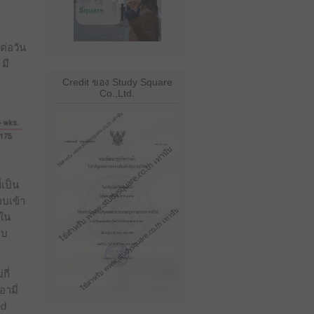
ต่อวัน
 มี
Credit ของ Study Square
Co.,Ltd.
เป็น
อบเข้า
ษใน
อบ
กี่
ามี่
ed