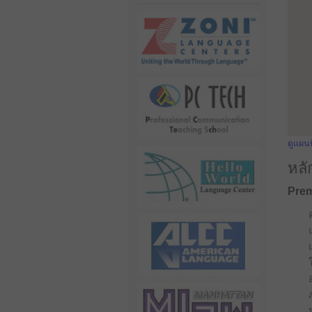
ดูแผน
หลั
Prem