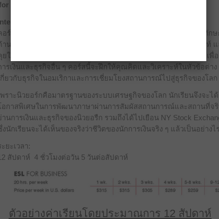
for Business
Intensive Business English Courses in New York
คอร์สนี้สำหรับสำหรับระดับกลางไปชนถึงระดับสูงซึ่งต้องการพัฒนาทัก
ด้านภาษาเพื่อการทำงาน นักเรียนจะได้รับโอกาสในการเรียนรู้คำศัพท์ 
คุยในสถานะการจริงเพื่อฝึกฝนการพูด การอ่าน การฟังและการเขียน เพื่อธ
การเงินและธุรกิจอื่น ๆ คอร์สนี้จะฝึกให้คุณคิดและวิเคราะห์ในหัวข้อต่าง ๆ
เกี่ยวกับธุรกิจในอมเริกาและการเชี่ยมโยงสถานการณ์ไปสู่ธุรกิจของโลก
เพราะนิวยอร์กคือมาตรฐานของระบบเศรษฐกิจของโลก นักเรียนจึงจะได้
โอกาสพิเศษในการพัฒนาภาษาผ่านการสัมผัสสถานการณ์และสถานที่จร
ย่านการเงินและธุรกิจของนิวยอรืก รวมถึงได้ไปเยือน NY Stock Exchang
ซึ่งนักเรียนจะได้เห็นของจริงว่าชีวิตของนักการเงินจริง ๆ แล้วเป็นอย่างไ
ระยะเวลา:
12 สัปดาห์ 4 ชั่วโมงต่อวัน 5 วันต่อสัปดาห์
ตัวอย่างค่าเรียนโดยประมาณการ 12 สัปดาห์