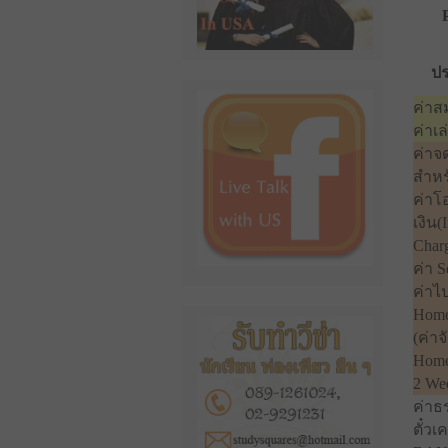
ปร
ค่าส
ค่าเล
ค่าจ
สำหร
ค่าโ
เงิน(
Char
ค่า S
ค่าไ
Home
(ค่าจ
Home
2 We
ค่าธ
ตั๋วเ